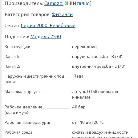
Производитель:
Camozzi
(
Италия)
Категория товаров:
Фитинги
Серия:
Серия 2000. Резьбовые
Подсерия:
Модель 2530
переходник
Конструкция:
наружная резьба - R3/8"
Канал 1:
внутренняя резьба - G1/8"
Канал 2:
Наружный шестигранник под
17 мм
ключ:
латунь ОТ58 покрытая
Материал корпуса:
никелем
Рабочее давление
40 бар
(максимум):
Рабочая температура:
от -40
до 120 °C
сжатый воздух и жидкости
Рабочая среда:
совместимые с материалами