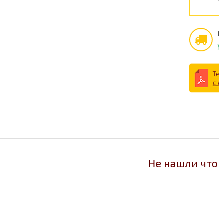
Т
с
Не нашли что