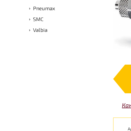
Pneumax
SMC
Valbia
Ка
А