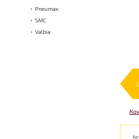
Pneumax
SMC
Valbia
Ка
Ар