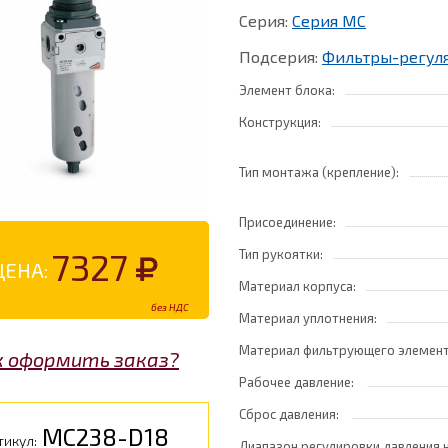
Серия:
Серия MC
Подсерия:
Фильтры-регул
Элемент блока:
Конструкция:
Тип монтажа (крепление):
Присоединение:
7327
Тип рукоятки:
ЦЕНА:
Материал корпуса:
без НДС
Материал уплотнения:
Материал фильтрующего элемент
к оформить заказ?
Рабочее давление:
Сброс давления:
MC238-D18
тикул:
Диапазон регулировки давления 