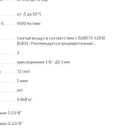
от -5
до 50 °C
 6
4500 Нл/мин
Сжатый воздух в соответствии с ISO8573-1:2010
[6:8:4] • Рекомендуется предварительная
фильтрация воздуха до класса ISO 8573-1:2010
2
[6:8:4]
присоединение 1/8 - ДУ 3 мм
а:
72 см3
5 мкм
нет
0.948 кг
ал 1: G3/8"
нал 2: G3/8"