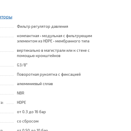
яторы
Фильтр регулятор давления
компактная • модульная с фильтрующим
элементом из HDPE • мембранного типа
вертикально в магистрали или к стене с
помощью кронштейнов
G3/8"
Поворотная рукоятка с фиксацией
алюминиевый сплав
NBR
а:
HDPE
от 0.3
до 16 бар
со сбросом
на
от 0.50
до 10 бар