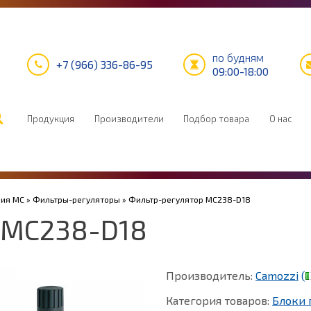
по будням
+7 (966) 336-86-95
09:00-18:00
Продукция
Производители
Подбор товара
О нас
рия MC
»
Фильтры-регуляторы
» Фильтр-регулятор MC238-D18
 MC238-D18
Производитель:
Camozzi
(
Категория товаров:
Блоки 