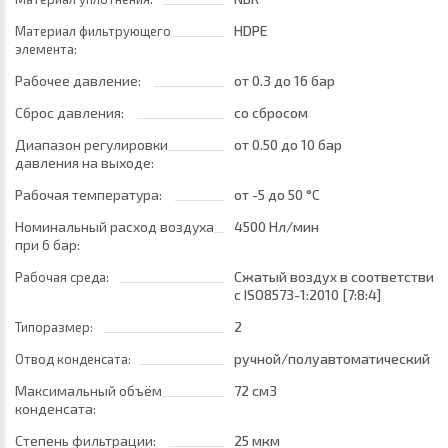
HDPE
Материал фильтрующего
элемента:
Рабочее давление:
от 0.3
до 16 бар
Сброс давления:
со сбросом
Диапазон регулировки
от 0.50
до 10 бар
давления на выходе:
Рабочая температура:
от -5
до 50 °C
Номинальный расход воздуха
4500 Нл/мин
при 6 бар:
Сжатый воздух в соответствии
Рабочая среда:
с ISO8573-1:2010 [7:8:4]
2
Типоразмер:
ручной/полуавтоматический
Отвод конденсата:
Максимальный объём
72 см3
конденсата:
Степень фильтрации:
25 мкм