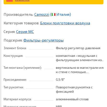
Производитель:
Camozzi
(
Италия)
Категория товаров:
Блоки подготовки воздуха
Серия:
Серия MC
Подсерия:
Фильтры-регуляторы
Фильтр регулятор давления
Элемент блока:
компактная • модульная с
Конструкция:
фильтрующим элементом из
HDPE • мембранного типа
вертикально в магистрали или
Тип монтажа (крепление):
к стене с помощью
кронштейнов
G3/8"
Присоединение:
Поворотная рукоятка с
Тип рукоятки:
фиксацией
алюминиевый сплав
Материал корпуса:
NBR
Материал уплотнения: