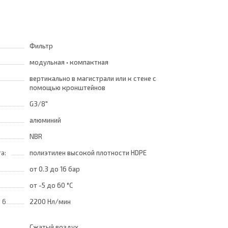
Фильтр
модульная • компактная
вертикально в магистрали или к стене с
помощью кронштейнов
G3/8"
алюминий
NBR
а:
полиэтилен высокой плотности HDPE
от 0.3
до 16 бар
от -5
до 60 °C
 6
2200 Нл/мин
Сжатый воздух