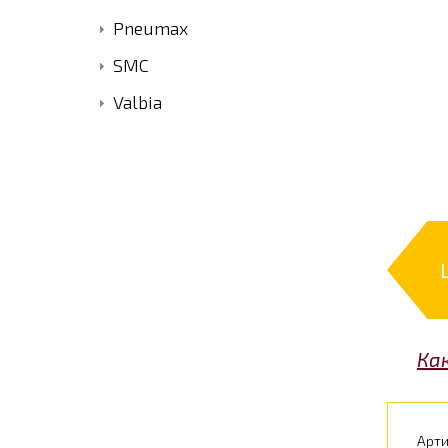
Pneumax
SMC
Valbia
Ка
Арти