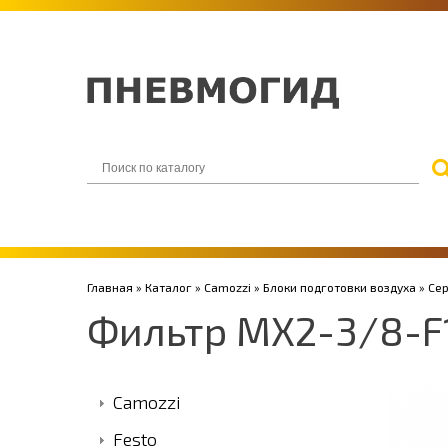
Главная
»
Каталог
»
Camozzi
»
Блоки подготовки воздуха
»
Се
Фильтр MX2-3/8-F
Camozzi
Festo