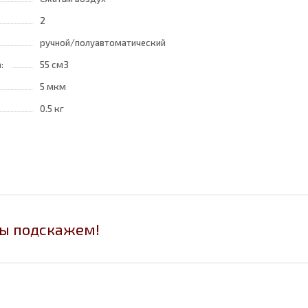
2
ручной/полуавтоматический
а:
55 см3
5 мкм
0.5 кг
мы подскажем!