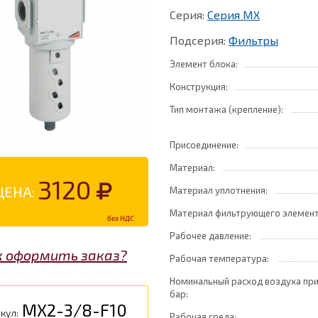
Серия:
Серия MX
Подсерия:
Фильтры
Элемент блока:
Конструкция:
Тип монтажа (крепление):
Присоединение:
Материал:
3120
ЦЕНА:
Материал уплотнения:
Материал фильтрующего элемент
без НДС
Рабочее давление:
к оформить заказ?
Рабочая температура:
Номинальный расход воздуха при
бар:
MX2-3/8-F10
кул:
Рабочая среда: