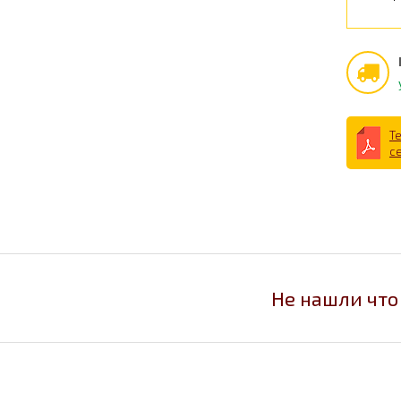
Т
с
Не нашли что