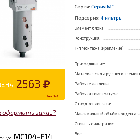
Серия:
Серия MC
Подсерия:
Фильтры
Элемент блока:
Конструкция:
Тип монтажа (крепление):
Присоединение:
Материал фильтрующего элемент
2563
ЦЕНА:
Рабочее давление:
Рабочая температура:
без НДС
Отвод конденсата:
к оформить заказ?
Максимальный объём конденсат
Степень фильтрации:
Вес:
MC104-F14
тикул: