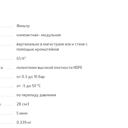
Фильтр
компактная • модульная
вертикально в магистрали или к стене с
помощью кронштейнов
G1/4"
а:
полиэтилен высокой плотности HDPE
от 0.3
до 10 бар
от -5
до 50 °C
по перепаду давления
а:
28 см3
5 мкм
0.339 кг