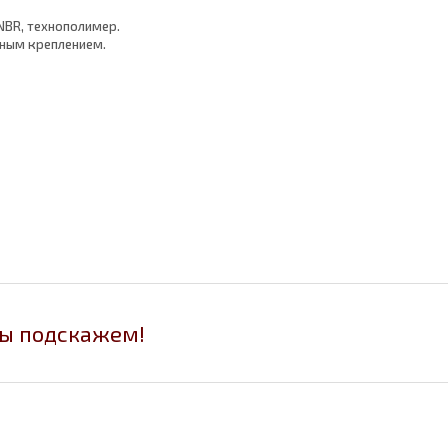
NBR, технополимер.
тным креплением.
мы подскажем!