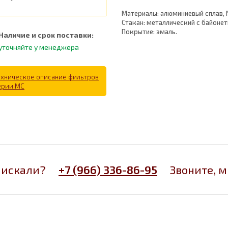
Материалы: алюминиевый сплав, 
Стакан: металлический с байоне
Покрытие: эмаль.
Наличие и срок поставки:
уточняйте у менеджера
ехническое описание фильтров
ерии MC
 искали?
+7 (966) 336-86-95
Звоните, 