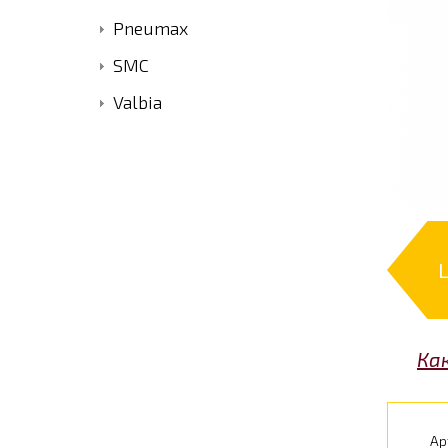
Pneumax
SMC
Valbia
Ка
Ар