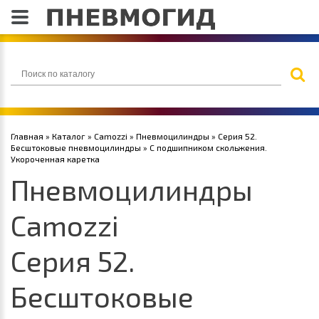
Главная
»
Каталог
»
Camozzi
»
Пневмоцилиндры
»
Серия 52.
Бесштоковые пневмоцилиндры
» С подшипником скольжения.
Укороченная каретка
Пневмоцилиндры
Camozzi
Серия 52.
Бесштоковые