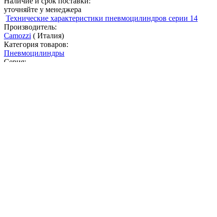
Наличие и срок поставки:
уточняйте у менеджера
Технические характеристики пневмоцилиндров серии 14
Производитель:
Camozzi
(
Италия)
Категория товаров:
Пневмоцилиндры
Серия:
Серия 14. Компактные миницилиндры
Конструкция:
компактный
Принцип действия:
одностороннего действия с передней возвратной пружиной
Вариант исполнения цилиндра:
гладкий шток
Диаметр цилиндра:
от 6
до 16 мм
Ход поршня:
от 5
до 15 мм
Присоединение:
под цангу 4 мм
Присоединение - цанговый зажим под трубку (наружный диам
от 4
до 4 мм
Резьба на корпусе (наружная):
M10x1 • M15x1,5 • M22x1,5