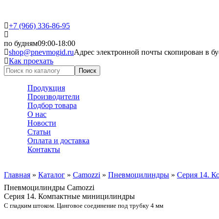
+7 (966) 336-86-95
по будням
09:00-18:00
shop@pnevmogid.ru
Адрес электронной почты скопирован в бу
Как проехать
Поиск
Форма поиска
Продукция
Производители
Подбор товара
О нас
Новости
Статьи
Оплата и доставка
Контакты
Главная
»
Каталог
»
Camozzi
»
Пневмоцилиндры
»
Серия 14. 
Пневмоцилиндры Camozzi
Серия 14. Компактные миницилиндры
С гладким штоком. Цанговое соединение под трубку 4 мм