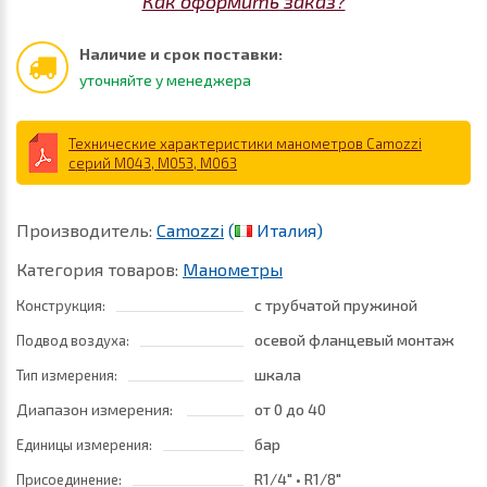
Как оформить заказ?
Наличие и срок поставки:
уточняйте у менеджера
Технические характеристики манометров Camozzi
серий M043, M053, M063
Производитель:
Camozzi
(
Италия)
Категория товаров:
Манометры
с трубчатой пружиной
Конструкция:
осевой фланцевый монтаж
Подвод воздуха:
шкала
Тип измерения:
Диапазон измерения:
от 0
до 40
бар
Единицы измерения:
R1/4" • R1/8"
Присоединение: