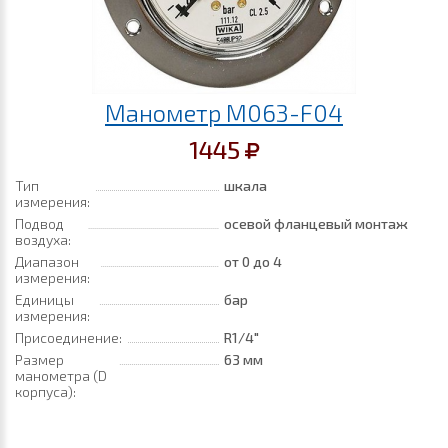
Манометр M063-F04
1445
Тип
шкала
измерения:
Подвод
осевой фланцевый монтаж
воздуха:
Диапазон
от 0
до 4
измерения:
Единицы
бар
измерения:
Присоединение:
R1/4"
Размер
63 мм
манометра (D
корпуса):