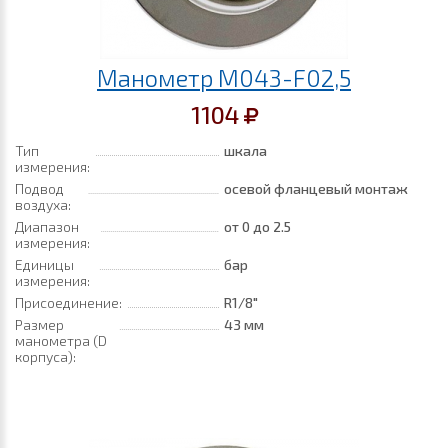
Манометр M043-F02,5
1104
Тип
шкала
измерения:
Подвод
осевой фланцевый монтаж
воздуха:
Диапазон
от 0
до 2.5
измерения:
Единицы
бар
измерения:
Присоединение:
R1/8"
Размер
43 мм
манометра (D
корпуса):