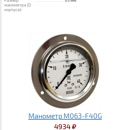
Размер
63 мм
манометра (D
корпуса):
Манометр M063-F40G
4934