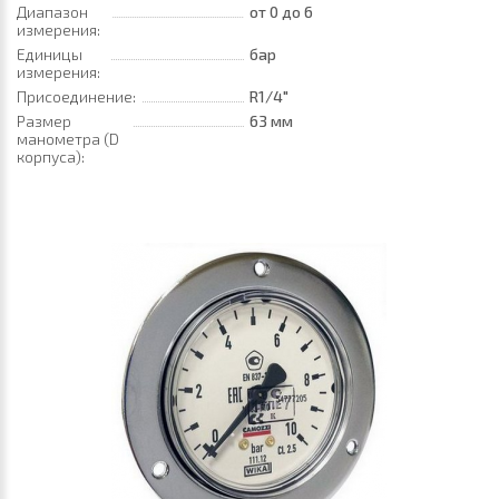
Диапазон
от 0
до 6
измерения:
Единицы
бар
измерения:
Присоединение:
R1/4"
Размер
63 мм
манометра (D
корпуса):