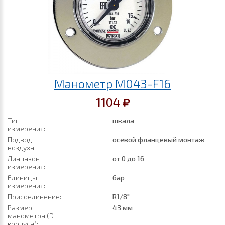
Манометр M043-F16
1104
Тип
шкала
измерения:
Подвод
осевой фланцевый монтаж
воздуха:
Диапазон
от 0
до 16
измерения:
Единицы
бар
измерения:
Присоединение:
R1/8"
Размер
43 мм
манометра (D
корпуса):