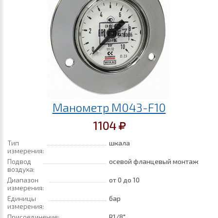
Манометр M043-F10
1104
Тип
шкала
измерения:
Подвод
осевой фланцевый монтаж
воздуха:
Диапазон
от 0
до 10
измерения:
Единицы
бар
измерения:
Присоединение:
R1/8"