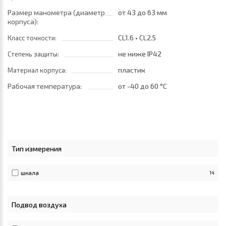
Размер манометра (диаметр
от 43
до 63 мм
корпуса):
CL1.6 • CL2.5
Класс точности:
не ниже IP42
Степень защиты:
пластик
Материал корпуса:
Рабочая температура:
от -40
до 60 °C
Тип измерения
шкала
14
Подвод воздуха