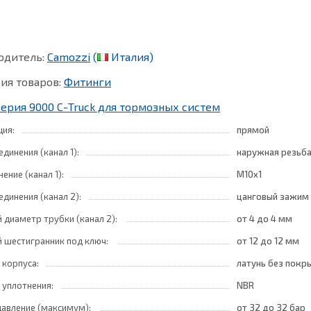
одитель:
Camozzi
(
Италия)
ия товаров:
Фитинги
Серия 9000 С-Truck для тормозных систем
ция:
прямой
единения (канал 1):
наружная резьб
ение (канал 1):
M10x1
единения (канал 2):
цанговый зажим 
 диаметр трубки (канал 2):
от 4
до 4 мм
 шестигранник под ключ:
от 12
до 12 мм
 корпуса:
латунь без покр
 уплотнения:
NBR
давление (максимум):
от 32
до 32 бар