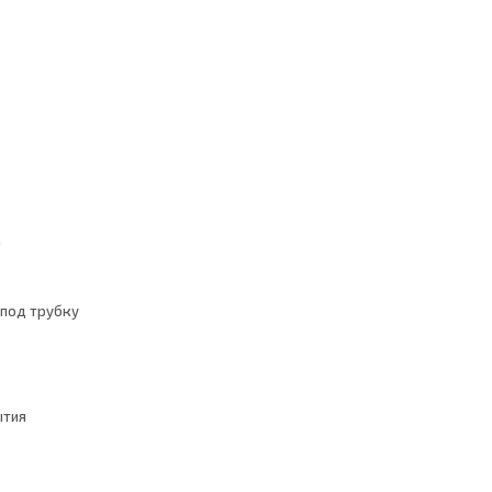
а
под трубку
ытия