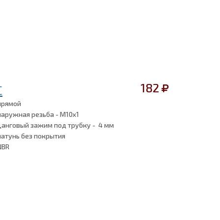
182
C
прямой
наружная резьба - M10x1
цанговый зажим под трубку - 4 мм
латунь без покрытия
NBR