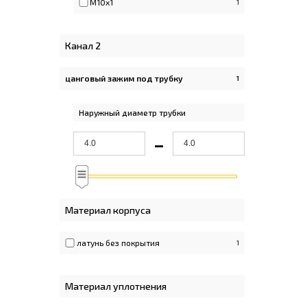
M10x1
1
Канал 2
цанговый зажим под трубку
1
Apply цанговый зажим под трубку filter
Наружный диаметр трубки
-
Материал корпуса
латунь без покрытия
1
Материал уплотнения