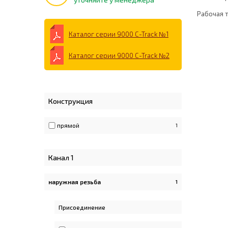
Рабочая 
Каталог серии 9000 C-Track №1
Каталог серии 9000 C-Track №2
Конструкция
прямой
1
Канал 1
наружная резьба
1
Apply наружная резьба filter
Присоединение