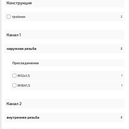
Конструкция
тройник
2
Канал 1
наружная резьба
2
Apply наружная резьба filter
Присоединение
M12x1,5
1
M16X1,5
1
Канал 2
внутренняя резьба
2
Apply внутренняя резьба filter