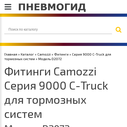
Главная
»
Каталог
»
Camozzi
»
Фитинги
»
Серия 9000 С-Truck для
тормозных систем
» Модель D2072
Фитинги Camozzi
Серия 9000 С-Truck
для тормозных
систем