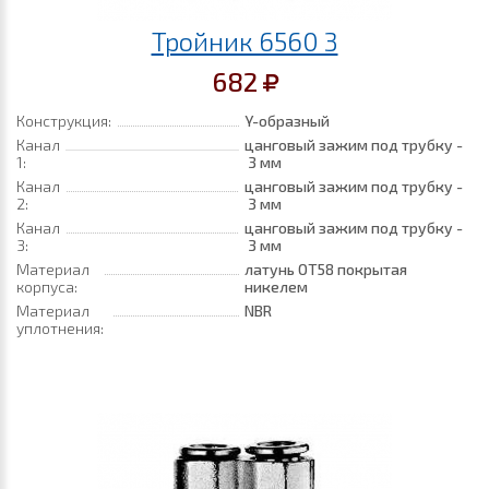
Тройник 6560 3
682
Конструкция:
Y-образный
Канал
цанговый зажим под трубку -
1:
3 мм
Канал
цанговый зажим под трубку -
2:
3 мм
Канал
цанговый зажим под трубку -
3:
3 мм
Материал
латунь ОТ58 покрытая
корпуса:
никелем
Материал
NBR
уплотнения: