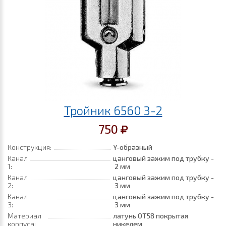
Тройник 6560 3-2
750
Конструкция:
Y-образный
Канал
цанговый зажим под трубку -
1:
2 мм
Канал
цанговый зажим под трубку -
2:
3 мм
Канал
цанговый зажим под трубку -
3:
3 мм
Материал
латунь ОТ58 покрытая
корпуса:
никелем