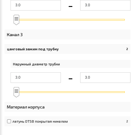
-
Канал 3
цанговый зажим под трубку
2
Apply цанговый зажим под трубку filter
Наружный диаметр трубки
-
Материал корпуса
латунь ОТ58 покрытая никелем
2