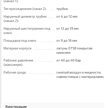
(канал 1):
трубка
Тип присоединения (канал 2):
Наружный диаметр трубки
от 4
до 12 мм
(канал 2):
Наружный шестигранник под
от 12
до 19 мм
ключ:
Площадка под ключ:
от 9
до 16 мм
латунь ОТ58 покрытая
Материал корпуса:
никелем
Рабочее давление
от 40
до 40 бар
(максимум):
сжатый воздух и жидкости,
Рабочая среда:
совместимые с материалами
трубок
Конструкция