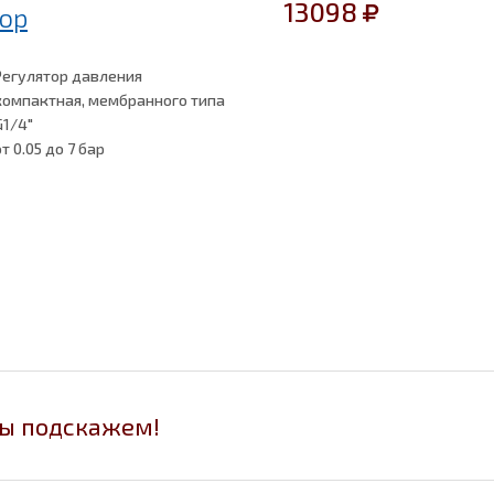
13098
ор
Регулятор давления
компактная, мембранного типа
G1/4"
от 0.05
до 7 бар
мы подскажем!