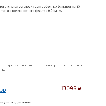
довательная установка центробежных фильтров на 25
а так же колесцентного фильтра 0.01 мкм,
класс очистки воздуха по стандарту ISO 8573-1:2010
алансировки напряжения трех мембран, что позволяет
ты.
13098
ор
Регулятор давления