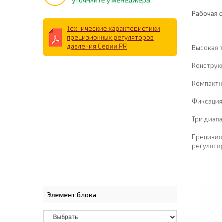
Рабочая с
Технические характеристики
прецизионных регуляторов
давления Серии PR
Высокая 
Конструк
Компактн
Фиксация
Три диап
Прецизио
регулято
Элемент блока