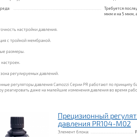
реда:
Требуется после
мкм и на 5 мкм, 
обеспечивающих 
[2:8:2]
точность настройки давления.
ция с тройной мембраной.
ые размеры.
 настроек.
азона регулируемых давлений.
нные регуляторы давления Camozzi Серии PR работают по принципу б
ру реагировать даже на малейшие изменения давления во время рабо
Прецизионный регулят
давления PR104-M02
Элемент блока: