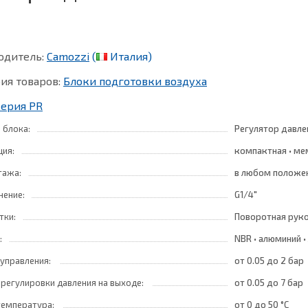
одитель:
Camozzi
(
Италия)
ия товаров:
Блоки подготовки воздуха
Серия PR
 блока:
Регулятор давле
ция:
компактная • ме
тажа:
в любом положе
нение:
G1/4"
тки:
Поворотная руко
:
NBR • алюминий •
 управления:
от 0.05
до 2 бар
 регулировки давления на выходе:
от 0.05
до 7 бар
температура:
от 0
до 50 °C