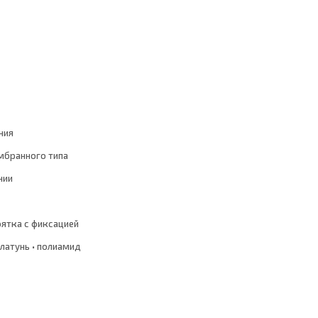
ния
мбранного типа
нии
ятка с фиксацией
 латунь • полиамид