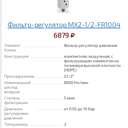
Фильтр-регулятор MX2-1/2-FR1004
6879
Элемент
Фильтр регулятор давления
блока:
Конструкция:
компактная, модульная, с
фильтрующим элементом из
полимера высокой плотности
(HDPE)
Присоединение:
G1/2"
Номинальный
8000 Нл/мин
расход
воздуха:
Степень
5 мкм
фильтрации:
Диапазон
от 0.50
до 10 бар
регулировки
давления:
Типоразмер:
2