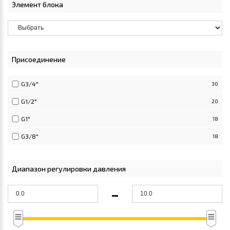
Элемент блока
Присоединение
G3/4"
30
G1/2"
20
G1"
18
G3/8"
18
Диапазон регулировки давления
-