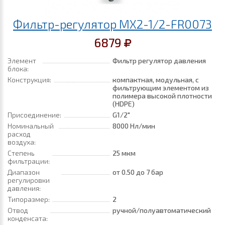
Фильтр-регулятор MX2-1/2-FR0073
6879
Элемент
Фильтр регулятор давления
блока:
Конструкция:
компактная, модульная, с
фильтрующим элементом из
полимера высокой плотности
(HDPE)
Присоединение:
G1/2"
Номинальный
8000 Нл/мин
расход
воздуха:
Степень
25 мкм
фильтрации:
Диапазон
от 0.50
до 7 бар
регулировки
давления:
Типоразмер:
2
Отвод
ручной/полуавтоматический
конденсата: