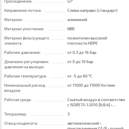
G1"
Присоединение:
Слева направо (стандарт)
Направление потока:
алюминий
Материал:
NBR
Материал уплотнения:
полиэтилен высокой
Материал фильтрующего
плотности HDPE
элемента:
Рабочее давление:
от 0.3
до 16 бар
Диапазон регулировки
от 0
до 10 бар
давления на выходе:
Рабочая температура:
от -5
до 60 °C
Номинальный расход
от 11000
до 11000 Нл/мин
воздуха:
Сжатый воздух в соответствии
Рабочая среда:
с ISO8573-1:2010 [6:8:4] •
Сжатый воздух в соответствии
3
Типоразмер:
с ISO8573-1:2010 [7:8:4]
автоматический •
Отвод конденсата:
присоединение G1/8 • ручной/