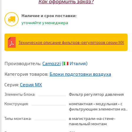
Как оформить заказ?
Наличие и срок поставки:
уточняйте у менеджера
Техническое описание фильтров-регуляторов серии MX
Производитель:
Camozzi
(
Италия)
Категория товаров:
Блоки подготовки воздуха
Серия:
Серия MX
Фильтр регулятор давления
Элементы блока:
компактная • модульная • с
Конструкция:
фильтрующим элементом из
полимера высокой плотности
в магистрали-на стене-
Типы монтажа:
(HDPE)
панельный монтаж