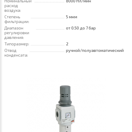
Номинальный
8000 Нл/мин
расход
воздуха:
Степень
5 мкм
фильтрации:
Диапазон
от 0.50
до 7 бар
регулировки
давления:
Типоразмер:
2
Отвод
ручной/полуавтоматический
конденсата: