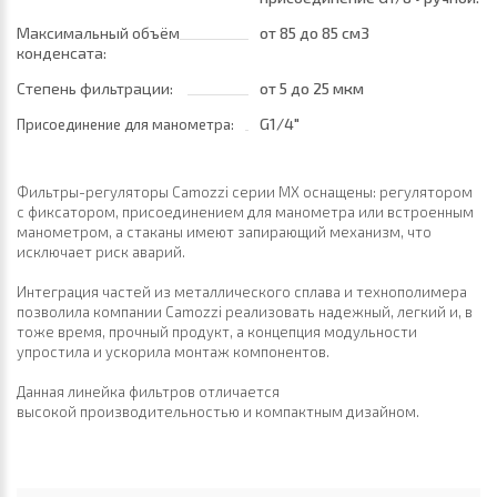
полуавтоматический
Максимальный объём
от 85
до 85 см3
конденсата:
Степень фильтрации:
от 5
до 25 мкм
G1/4"
Присоединение для манометра:
Фильтры-регуляторы Camozzi серии MX оснащены: регулятором
с фиксатором, присоединением для манометра или встроенным
манометром, а стаканы имеют запирающий механизм, что
исключает риск аварий.
Интеграция частей из металлического сплава и технополимера
позволила компании Camozzi реализовать надежный, легкий и, в
тоже время, прочный продукт, а концепция модульности
упростила и ускорила монтаж компонентов.
Данная линейка фильтров отличается
высокой производительностью и компактным дизайном.