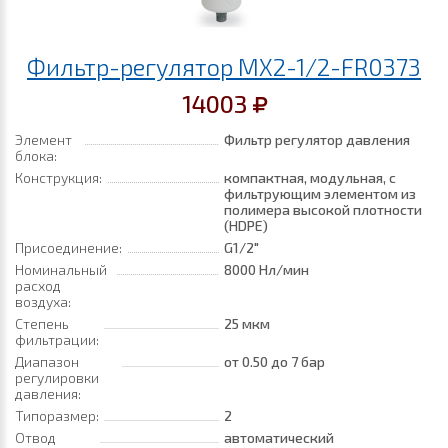
Фильтр-регулятор MX2-1/2-FR0373
14003
Элемент
Фильтр регулятор давления
блока:
Конструкция:
компактная, модульная, с
фильтрующим элементом из
полимера высокой плотности
(HDPE)
Присоединение:
G1/2"
Номинальный
8000 Нл/мин
расход
воздуха:
Степень
25 мкм
фильтрации:
Диапазон
от 0.50
до 7 бар
регулировки
давления:
Типоразмер:
2
Отвод
автоматический