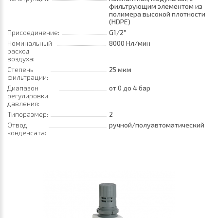
фильтрующим элементом из
полимера высокой плотности
(HDPE)
Присоединение:
G1/2"
Номинальный
8000 Нл/мин
расход
воздуха:
Степень
25 мкм
фильтрации:
Диапазон
от 0
до 4 бар
регулировки
давления:
Типоразмер:
2
Отвод
ручной/полуавтоматический
конденсата: