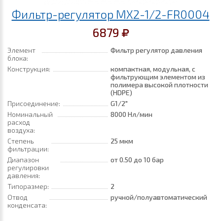
Фильтр-регулятор MX2-1/2-FR0004
6879
Элемент
Фильтр регулятор давления
блока:
Конструкция:
компактная, модульная, с
фильтрующим элементом из
полимера высокой плотности
(HDPE)
Присоединение:
G1/2"
Номинальный
8000 Нл/мин
расход
воздуха:
Степень
25 мкм
фильтрации:
Диапазон
от 0.50
до 10 бар
регулировки
давления:
Типоразмер:
2
Отвод
ручной/полуавтоматический
конденсата: