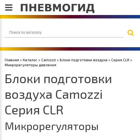
Главная
»
Каталог
»
Camozzi
»
Блоки подготовки воздуха
»
Серия CLR
»
Микрорегуляторы давления
Блоки подготовки
воздуха Camozzi
Серия CLR
Микрорегуляторы